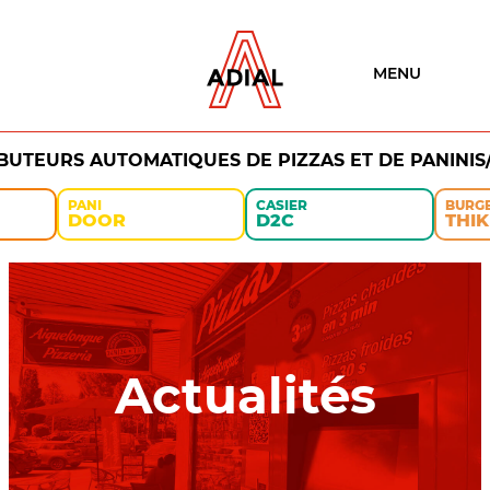
MENU
IBUTEURS AUTOMATIQUES DE PIZZAS ET DE PANINIS
PANI
CASIER
BURG
DOOR
D2C
THIK
Actualités