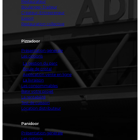
Restaurateur
Boulanger-Traiteur
Créateur-Entrepreneur
Export
Restauration collective
Pizzadoor
Présentation générale
Les options
La gestion du parc
Boule de cristal
Application vente en ligne
La livraison
Les consommables
Bâtir votre projet
La rentabilité
Test de cuisson
Location distributeur
Panidoor
Présentation générale
Les options