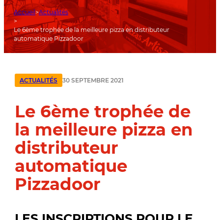
Accueil
Actualités
Le 6ème trophée de la meilleure pizza en distributeur
automatique Pizzadoor
30 SEPTEMBRE 2021
ACTUALITÉS
Le 6ème trophée de
la meilleure pizza en
distributeur
automatique
Pizzadoor
LES INSCRIPTIONS POUR LE