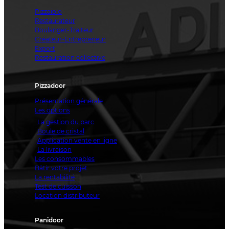
Pizzaiolo
Restaurateur
Boulanger-Traiteur
Créateur-Entrepreneur
Export
Restauration collective
Pizzadoor
Présentation générale
Les options
La gestion du parc
Boule de cristal
Application vente en ligne
La livraison
Les consommables
Bâtir votre projet
La rentabilité
Test de cuisson
Location distributeur
Panidoor