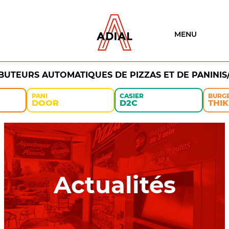
MENU
IBUTEURS AUTOMATIQUES DE PIZZAS ET DE PANINIS
PANI
CASIER
BURG
DOOR
D2C
THIK
Actualités