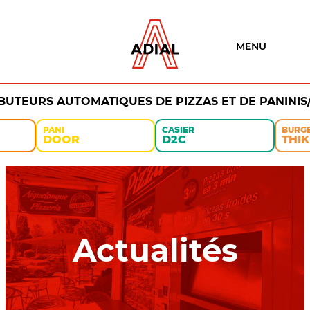
MENU
IBUTEURS AUTOMATIQUES DE PIZZAS ET DE PANINIS
PANI
CASIER
BURG
DOOR
D2C
THIK
Actualités