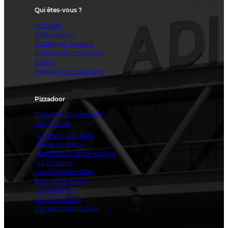
Qui êtes-vous ?
Pizzaiolo
Restaurateur
Boulanger-Traiteur
Créateur-Entrepreneur
Export
Restauration collective
Pizzadoor
Présentation générale
Les options
La gestion du parc
Boule de cristal
Application vente en ligne
La livraison
Les consommables
Bâtir votre projet
La rentabilité
Test de cuisson
Location distributeur