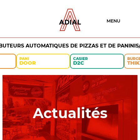
MENU
IBUTEURS AUTOMATIQUES DE PIZZAS ET DE PANINIS
PANI
CASIER
BURG
DOOR
D2C
THIK
Actualités