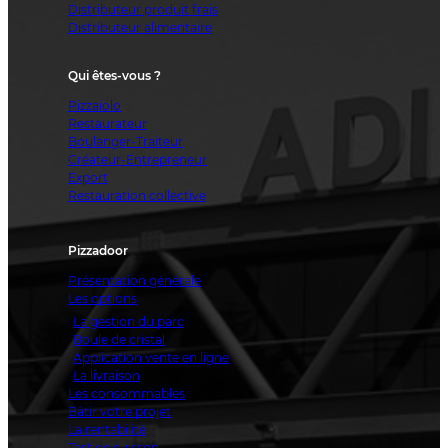
Distributeur produit frais
Distributeur alimentaire
Qui êtes-vous ?
Pizzaiolo
Restaurateur
Boulanger-Traiteur
Créateur-Entrepreneur
Export
Restauration collective
Pizzadoor
Présentation générale
Les options
La gestion du parc
Boule de cristal
Application vente en ligne
La livraison
Les consommables
Bâtir votre projet
La rentabilité
Test de cuisson