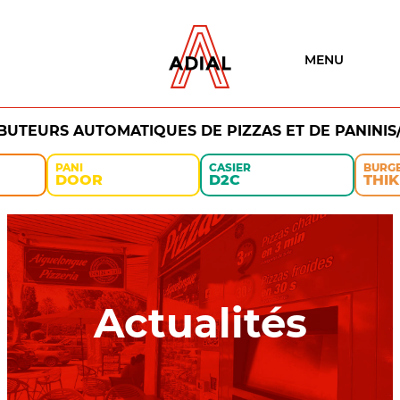
MENU
IBUTEURS AUTOMATIQUES DE PIZZAS ET DE PANINIS
PANI
CASIER
BURG
DOOR
D2C
THIK
Actualités