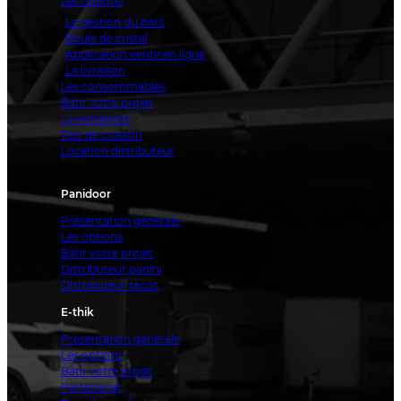
Les options
La gestion du parc
Boule de cristal
Application vente en ligne
La livraison
Les consommables
Bâtir votre projet
La rentabilité
Test de cuisson
Location distributeur
Panidoor
Présentation générale
Les options
Bâtir votre projet
Distributeur panini
Distributeur tacos
E-thik
Présentation générale
Les options
Bâtir votre projet
Partenariat