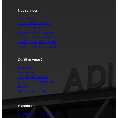
Nos services
La location
La boutique en ligne
La maintenance
Le centre de formation
Distributeur libre-service
Distributeur produit frais
Distributeur alimentaire
Qui êtes-vous ?
Pizzaiolo
Restaurateur
Boulanger-Traiteur
Créateur-Entrepreneur
Export
Restauration collective
Pizzadoor
Présentation générale