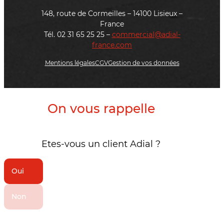
148, route de Cormeilles – 14100 Lisieux –
France
Tél. 02 31 65 25 25 –
commercial@adial-
france.com
Mentions légales
CGV
Gestion de vos données
On vous rappelle
Etes-vous un client Adial ?
Oui
Non