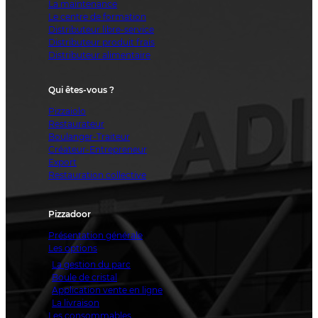
La maintenance
Le centre de formation
Distributeur libre-service
Distributeur produit frais
Distributeur alimentaire
Qui êtes-vous ?
Pizzaiolo
Restaurateur
Boulanger-Traiteur
Créateur-Entrepreneur
Export
Restauration collective
Pizzadoor
Présentation générale
Les options
La gestion du parc
Boule de cristal
Application vente en ligne
La livraison
Les consommables