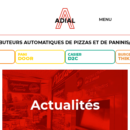
MENU
IBUTEURS AUTOMATIQUES DE PIZZAS ET DE PANINIS
PANI
CASIER
BURG
DOOR
D2C
THIK
Actualités