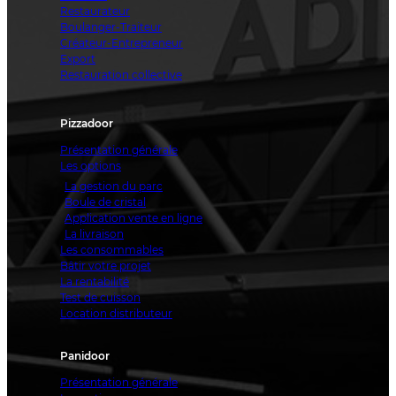
Restaurateur
Boulanger-Traiteur
Créateur-Entrepreneur
Export
Restauration collective
Pizzadoor
Présentation générale
Les options
La gestion du parc
Boule de cristal
Application vente en ligne
La livraison
Les consommables
Bâtir votre projet
La rentabilité
Test de cuisson
Location distributeur
Panidoor
Présentation générale