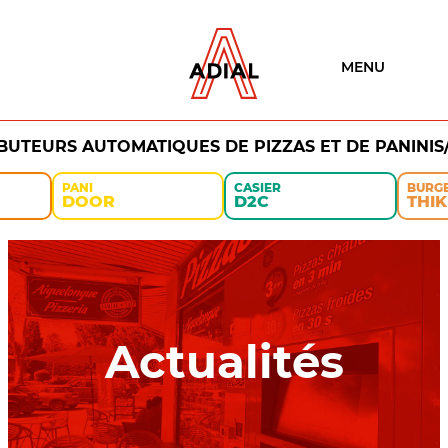
MENU
IBUTEURS AUTOMATIQUES DE PIZZAS ET DE PANINIS
PANI
CASIER
BURG
DOOR
D2C
THIK
Actualités