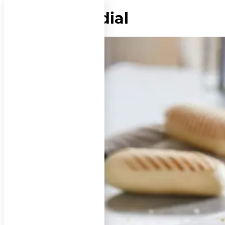
Étiquette :
adial