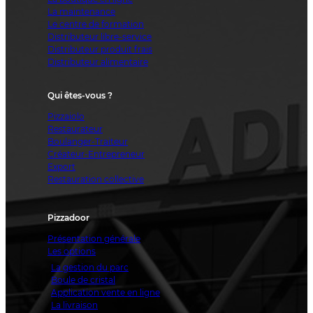
La maintenance
Le centre de formation
Distributeur libre-service
Distributeur produit frais
Distributeur alimentaire
Qui êtes-vous ?
Pizzaiolo
Restaurateur
Boulanger-Traiteur
Créateur-Entrepreneur
Export
Restauration collective
Pizzadoor
Présentation générale
Les options
La gestion du parc
Boule de cristal
Application vente en ligne
La livraison