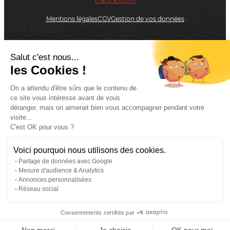
france.com
Mentions légales
CGV
Gestion de vos données
Salut c'est nous...
On vous rappelle
les Cookies !
On a attendu d'être sûrs que le contenu de
ce site vous intéresse avant de vous
Etes-vous un client Adial ?
déranger, mais on aimerait bien vous accompagner pendant votre
visite...
C'est OK pour vous ?
Oui
Voici pourquoi nous utilisons des cookies.
Non
Partage de données avec Google
Mesure d'audience & Analytics
Annonces personnalisées
Réseau social
Veuillez appeler votre interlocuteur habituel ou
appeler le standard au
02 31 65 25 25
Consentements certifiés par